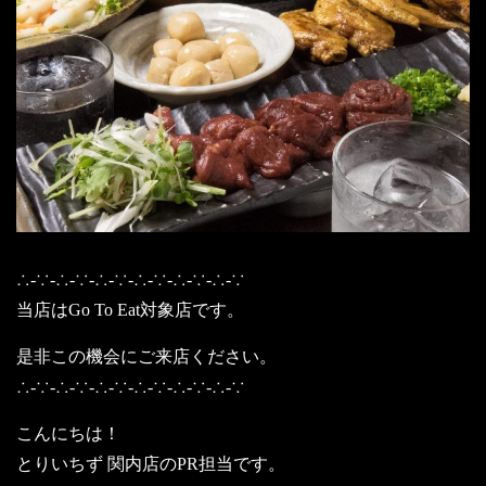
∴-∵-∴-∵-∴-∵-∴-∵-∴-∵-∴-∵
当店はGo To Eat対象店です。
是非この機会にご来店ください。
∴-∵-∴-∵-∴-∵-∴-∵-∴-∵-∴-∵
こんにちは！
とりいちず 関内店のPR担当です。