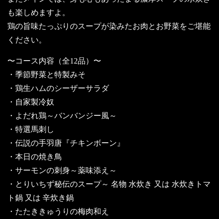
も楽しめますよ。
鶏の旨味たっぷりのスープが染みたお肉とお野菜をご堪能
ください。
〜コース内容（全12品）〜
・季節野菜と特製みそ
・鶏生ハムのシーザーサラダ
・自家製冷奴
・よだれ鶏～バンバンジー風～
・特選馬刺し
・伝説の手羽唐『チキンボーン』
・本日の焼き鳥
・サーモンの刺身～薬味添え～
・とりいちず秘伝のスープ～ 名物 水炊き 又は 水炊きトマ
ト鍋 又は 辛炊き鍋
・たたききゅうりの梅肉和え